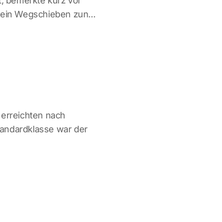
ot, bemerkte kurz vor
n ein Wegschieben zun...
 erreichten nach
Standardklasse war der