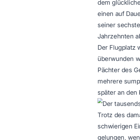
dem glücklich
einen auf Daue
seiner sechste
Jahrzehnten ab
Der Flugplatz
überwunden we
Pächter des G
mehrere sumpf
später an den 
Trotz des dam
schwierigen E
gelungen, weni