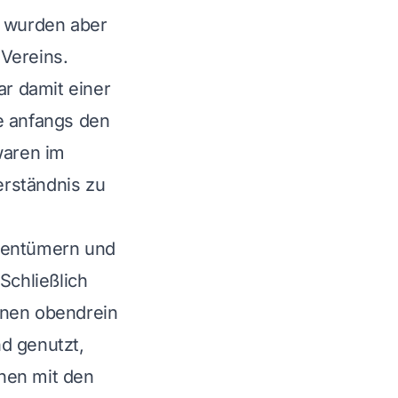
 wurden aber
Vereins.
r damit einer
e anfangs den
waren im
erständnis zu
igentümern und
Schließlich
hnen obendrein
d genutzt,
hen mit den