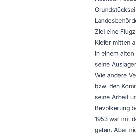
Grundstücksei
Landesbehörde
Ziel eine Flug
Kiefer mitten 
In einem alten
seine Auslage
Wie andere Ver
bzw. den Komm
seine Arbeit u
Bevölkerung be
1953 war mit d
getan. Aber ni