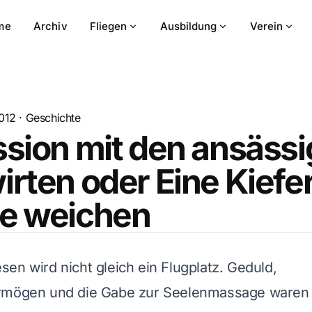
me
Archiv
Fliegen
Ausbildung
Verein
012
·
Geschichte
sion mit den ansäss
rten oder Eine Kiefe
e weichen
en wird nicht gleich ein Flugplatz. Geduld,
rmögen und die Gabe zur Seelenmassage waren 