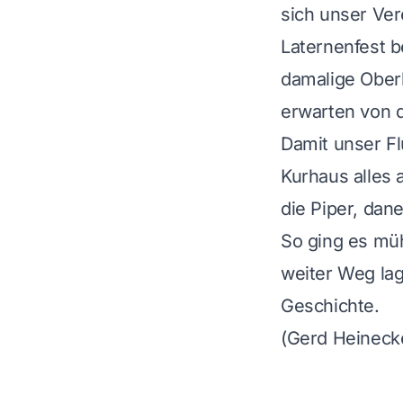
sich unser Ve
Laternenfest b
damalige Ober
erwarten von d
Damit unser F
Kurhaus alles 
die Piper, dan
So ging es mühs
weiter Weg lag
Geschichte.
(Gerd Heineck