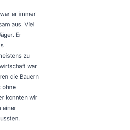
 war er immer
sam aus. Viel
äger. Er
ns
meistens zu
wirtschaft war
aren die Bauern
t ohne
er konnten wir
 einer
mussten.