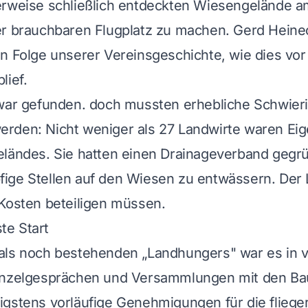
erweise schließlich entdeckten Wiesengelände a
r brauchbaren Flugplatz zu machen. Gerd Heinec
n Folge unserer Vereinsgeschichte, wie dies vor 
lief.
 war gefunden. doch mussten erhebliche Schwier
rden: Nicht weniger als 27 Landwirte waren Ei
eländes. Sie hatten einen Drainageverband gegr
ige Stellen auf den Wiesen zu entwässern. Der 
Kosten beteiligen müssen.
als noch bestehenden „Landhungers" war es in v
inzelgesprächen und Versammlungen mit den Ba
gstens vorläufige Genehmigungen für die fliege