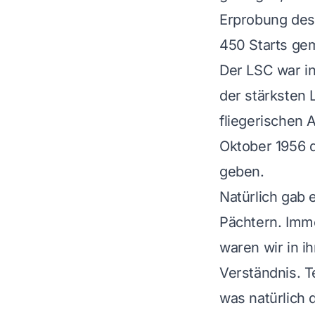
Erprobung des
450 Starts gem
Der LSC war i
der stärksten 
fliegerischen 
Oktober 1956 d
geben.
Natürlich gab
Pächtern. Imme
waren wir in i
Verständnis. T
was natürlich 