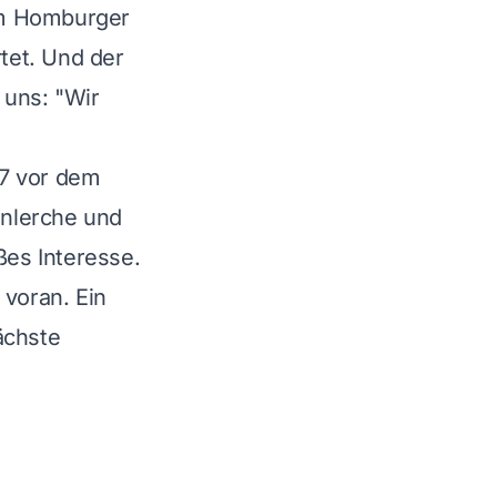
am Homburger
rtet. Und der
uns: "Wir
57 vor dem
önlerche und
ßes Interesse.
 voran. Ein
ächste