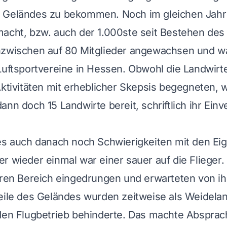
 Geländes zu bekommen. Noch im gleichen Jahr
acht, bzw. auch der 1.000ste seit Bestehen des 
nzwischen auf 80 Mitglieder angewachsen und wa
Luftsportvereine in Hessen. Obwohl die Landwirt
Aktivitäten mit erheblicher Skepsis begegneten, 
ann doch 15 Landwirte bereit, schriftlich ihr Einv
 es auch danach noch Schwierigkeiten mit den E
r wieder einmal war einer sauer auf die Flieger. 
hren Bereich eingedrungen und erwarteten von i
eile des Geländes wurden zeitweise als Weidelan
den Flugbetrieb behinderte. Das machte Absprac