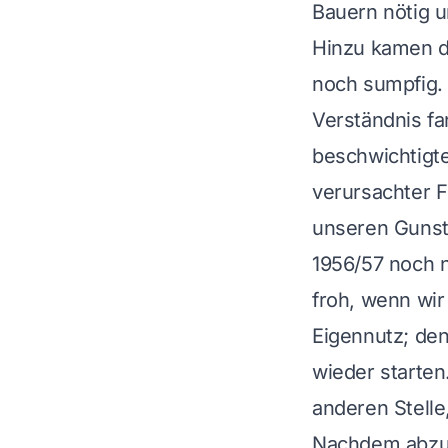
Bauern nötig u
Hinzu kamen di
noch sumpfig. 
Verständnis fa
beschwichtigt
verursachter F
unseren Gunste
1956/57 noch n
froh, wenn wir
Eigennutz; den
wieder starten
anderen Stelle
Nachdem abzuse