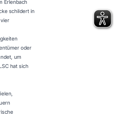
m Erlenbach
ke schildert in
vier
igkeiten
gentümer oder
ündet, um
LSC hat sich
ielen,
uern
rische